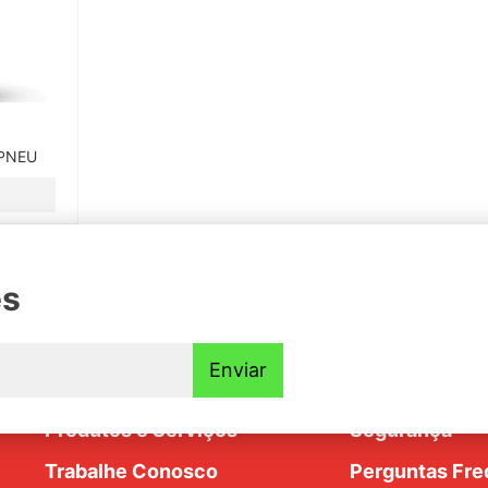
 PNEU
es
Institucional
Ajuda e Supo
Enviar
Nossa História
Trocas e Devo
dim
Produtos e Serviços
Segurança
Trabalhe Conosco
Perguntas Fre