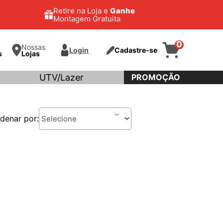
Retire na Loja e
Ganhe
Montagem Gratuita
0
Nossas
Login
Cadastre-se
s
Lojas
UTV/Lazer
PROMOÇÃO
denar por: