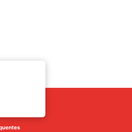
rte
luções
quentes