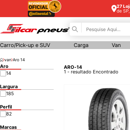
27 Lo
de SP
Carro/Pick-up e SUV
Carga
Van
van
Aro 14
Aro
ARO-14
1 - resultado Encontrado
14
Largura
185
Perfil
82
Marcas