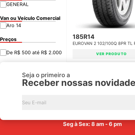
GENERAL
Van ou Veículo Comercial
Aro 14
185R14
Preços
EUROVAN 2 102/100Q 8PR TL
GENERAL
De R$ 500 até R$ 2.000
VER PRODUTO
Seja o primeiro a
Receber nossas novidad
Av. Tarraf, 2570/2580 - Jar
Anice - CEP: 15.057-441
Seg à Sex: 8 am - 6 pm