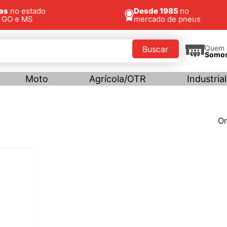
jas
no estado
Desde 1985
no
, GO e MS
mercado de pneus
Quem
Buscar
Somo
Moto
Agrícola/OTR
Industrial
Or