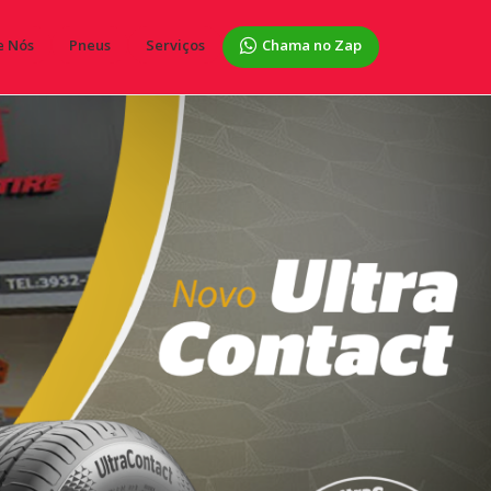
e Nós
Pneus
Serviços
Chama no Zap