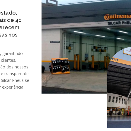
estado,
ais de 40
oferecem
sas nos
, garantindo
clientes.
ação dos nossos
e transparente.
Silcar Pneus se
 experiência