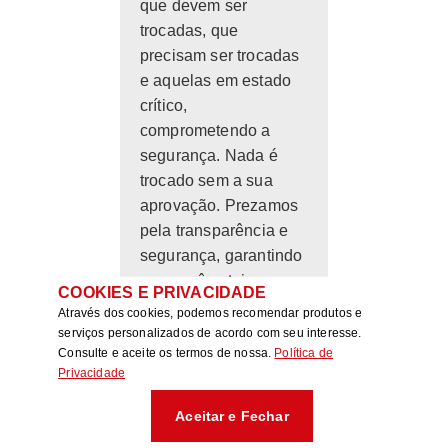
que devem ser
trocadas, que
precisam ser trocadas
e aquelas em estado
crítico,
comprometendo a
segurança. Nada é
trocado sem a sua
aprovação. Prezamos
pela transparência e
segurança, garantindo
que você esteja
COOKIES E PRIVACIDADE
sempre ciente do
Através dos cookies, podemos recomendar produtos e
estado do seu veículo.
serviços personalizados de acordo com seu interesse.
Consulte e aceite os termos de nossa.
Política de
Privacidade
Aceitar e Fechar
• Feito o check list, eu
preciso fazer todo o