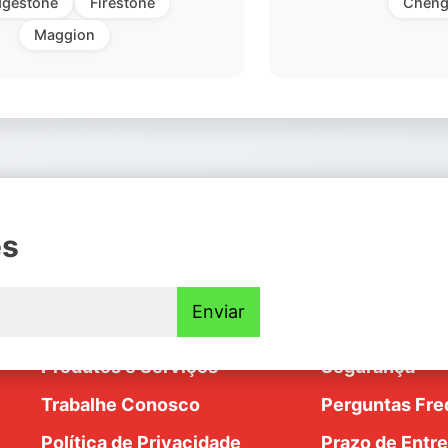
dgestone
Firestone
Cheng
Maggion
es
Institucional
Ajuda e Supo
Enviar
Nossa História
Trocas e Devo
dim
Produtos e Serviços
Segurança
Trabalhe Conosco
Perguntas Fre
Política de Privacidade
Prazo de Entr