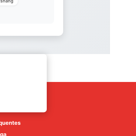
shang
rte
luções
quentes
ega