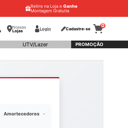
Retire na Loja e
Ganhe
Montagem Gratuita
0
Nossas
Login
Cadastre-se
s
Lojas
UTV/Lazer
PROMOÇÃO
-
Amortecedores
-