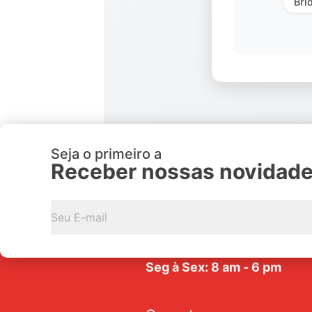
Bri
Seja o primeiro a
Receber nossas novidad
Av. Tarraf, 2570/2580 - Jar
Anice - CEP: 15.057-441
Seg à Sex: 8 am - 6 pm