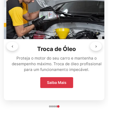
Troca de Óleo
Proteja o motor do seu carro e mantenha o
desempenho máximo. Troca de óleo profissional
para um funcionamento impecável.
Saiba Mais