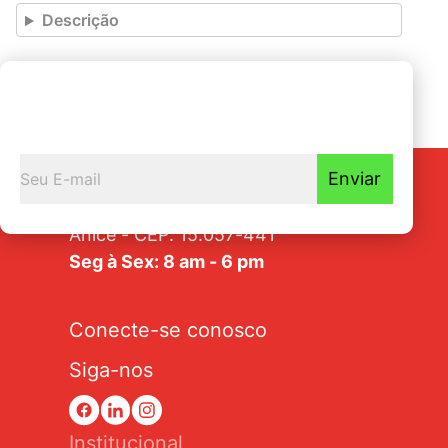
Descrição
Seja o primeiro a
Receber nossas novidades
Enviar
Av. Tarraf, 2570/2580 - Jardim
Anice - CEP: 15.057-441
Seg à Sex: 8 am - 6 pm
Conecte-se conosco
Siga-nos
Institucional