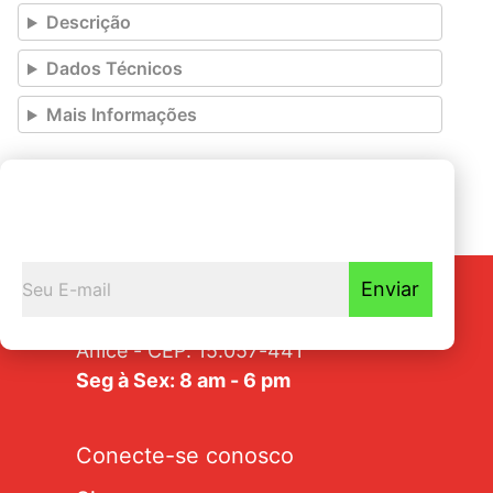
Descrição
Dados Técnicos
Mais Informações
Seja o primeiro a
Receber nossas novidades
Enviar
Av. Tarraf, 2570/2580 - Jardim
Anice - CEP: 15.057-441
Seg à Sex: 8 am - 6 pm
Conecte-se conosco