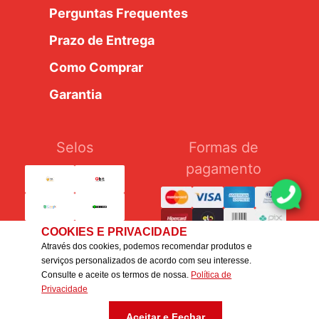
Perguntas Frequentes
Prazo de Entrega
Como Comprar
Garantia
Selos
Formas de
pagamento
COOKIES E PRIVACIDADE
Através dos cookies, podemos recomendar produtos e
serviços personalizados de acordo com seu interesse.
Consulte e aceite os termos de nossa.
Política de
Silcar Pneus Ltda. - CNPJ: 54.376.462/0007-22 - IE:
Privacidade
647.251.681.114
Aceitar e Fechar