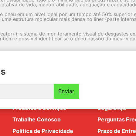
ctativa de vida, manobrabilidade, adequação e capacida
 do pneu em um nível ideal por um tempo até 50% superior 
uma estrutura molecular mais densa no liner (parte intern
icator+): sistema de monitoramento visual de desgastes exc
mbém é possível identificar se o pneu passou da meia-vida
es
Institucional
Ajuda e Supo
Enviar
Nossa História
Trocas e Devo
dim
Produtos e Serviços
Segurança
Trabalhe Conosco
Perguntas Fre
Política de Privacidade
Prazo de Entr