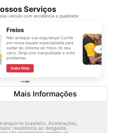
ossos Serviços
eu veículo com excelência e qualidade
Troca de Óleo
Proteja o motor do seu carro e
mantenha o desempenho máximo.
Troca de óleo profissional para um
funcionamento impecável.
Saiba Mais
Mais Informações
ransporte brasileiro. Acelerações,
maior resistência ao desgaste,
forem tão exemplares quanto os