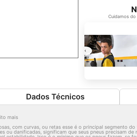
N
Cuidamos do s
Freios
Não arrisque sua segurança! Confie
em nossa equipe especializada para
cuidar do sistema de freios do seu
carro. Dirija com tranquilidade e evite
problemas.
Saiba Mais
Dados Técnicos
ito mais
osas, com curvas, ou retas esse é o principal segmento do t
res ou danificadas, significam que seus pneus precisam de 
vel estabilidade. Isso é o mínimo que os pneus fazem, se 