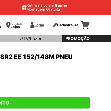
Retire na Loja e
Ganhe
Montagem Gratuita
Nossas
Login
Cadastre-se
s
Lojas
UTV/Lazer
PROMOÇÃO
SR2 EE 152/148M PNEU
NTO