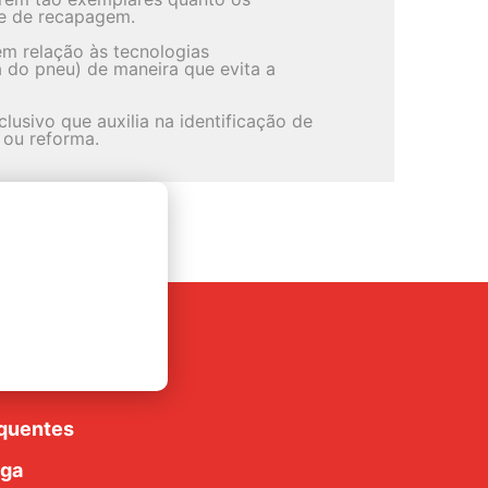
de de recapagem.
em relação às tecnologias
a do pneu) de maneira que evita a
lusivo que auxilia na identificação de
 ou reforma.
rte
luções
quentes
ega