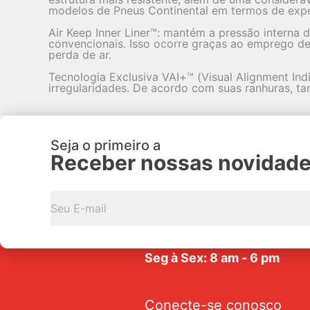
modelos de Pneus Continental em termos de expe
Air Keep Inner Liner™: mantém a pressão interna
convencionais. Isso ocorre graças ao emprego de 
perda de ar.
Tecnologia Exclusiva VAI+™ (Visual Alignment Ind
irregularidades. De acordo com suas ranhuras, ta
Seja o primeiro a
Receber nossas novidad
Av. Tarraf, 2570/2580 - Jar
Anice - CEP: 15.057-441
Seg à Sex: 8 am - 6 pm
Conecte-se conosco