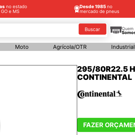
jas
no estado
Desde 1985
no
, GO e MS
mercado de pneus
Quem
Buscar
Somo
Moto
Agrícola/OTR
Industrial
295/80R22.5 H
CONTINENTAL
FAZER ORÇAME