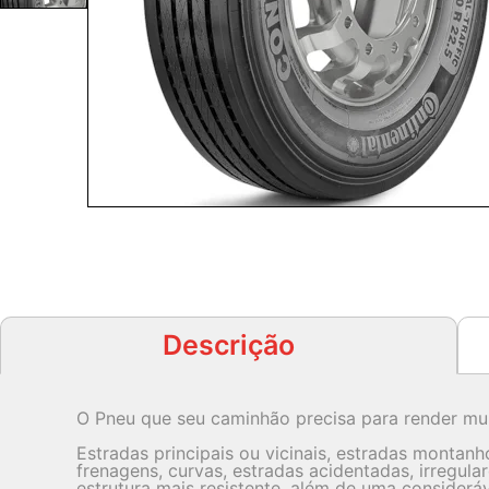
Suspensão
Sinta o conforto e estabilidade ao
dirigir. Serviço especializado em
suspensão para uma experiência de
condução suave e segura.
Saiba Mais
Descrição
O Pneu que seu caminhão precisa para render mu
Estradas principais ou vicinais, estradas montanh
frenagens, curvas, estradas acidentadas, irregula
estrutura mais resistente, além de uma considerá