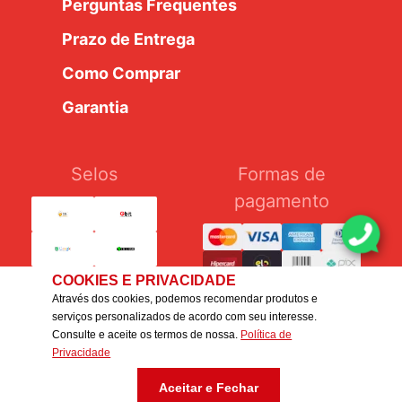
Perguntas Frequentes
Prazo de Entrega
Como Comprar
Garantia
Selos
Formas de
pagamento
COOKIES E PRIVACIDADE
Através dos cookies, podemos recomendar produtos e
serviços personalizados de acordo com seu interesse.
Consulte e aceite os termos de nossa.
Política de
Silcar Pneus Ltda. - CNPJ: 54.376.462/0007-22 - IE:
Privacidade
647.251.681.114
Aceitar e Fechar
Desenvolvido por: