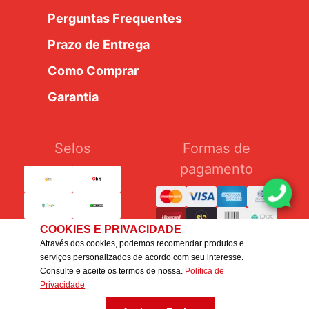
Perguntas Frequentes
Prazo de Entrega
Como Comprar
Garantia
Selos
Formas de
pagamento
COOKIES E PRIVACIDADE
Através dos cookies, podemos recomendar produtos e
serviços personalizados de acordo com seu interesse.
Consulte e aceite os termos de nossa.
Política de
Silcar Pneus Ltda. - CNPJ: 54.376.462/0007-22 - IE:
Privacidade
647.251.681.114