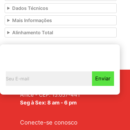
Dados Técnicos
Mais Informações
Alinhamento Total
Seja o primeiro a
Receber nossas novidades
Enviar
Av. Tarraf, 2570/2580 - Jardim
Anice - CEP: 15.057-441
Seg à Sex: 8 am - 6 pm
Conecte-se conosco