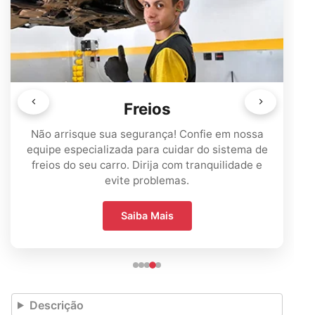
Troca de Óleo
fie em nossa
Proteja o motor do seu carro e mantenh
do sistema de
desempenho máximo. Troca de óleo profiss
anquilidade e
para um funcionamento impecável.
Saiba Mais
Descrição