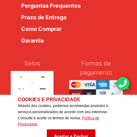
Perguntas Frequentes
Prazo de Entrega
Como Comprar
Garantia
Selos
Formas de
pagamento
COOKIES E PRIVACIDADE
Através dos cookies, podemos recomendar produtos e
serviços personalizados de acordo com seu interesse.
Consulte e aceite os termos de nossa.
Política de
Silcar Pneus Ltda. - CNPJ: 54.376.462/0007-22 - IE:
Privacidade
647.251.681.114
Aceitar e Fechar