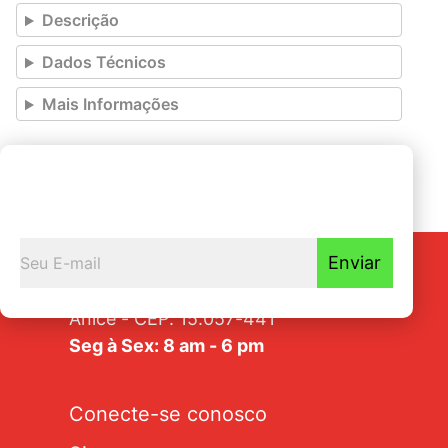
Descrição
Dados Técnicos
Mais Informações
Seja o primeiro a
Receber nossas novidades
Enviar
Av. Tarraf, 2570/2580 - Jardim
Anice - CEP: 15.057-441
Seg à Sex: 8 am - 6 pm
Conecte-se conosco