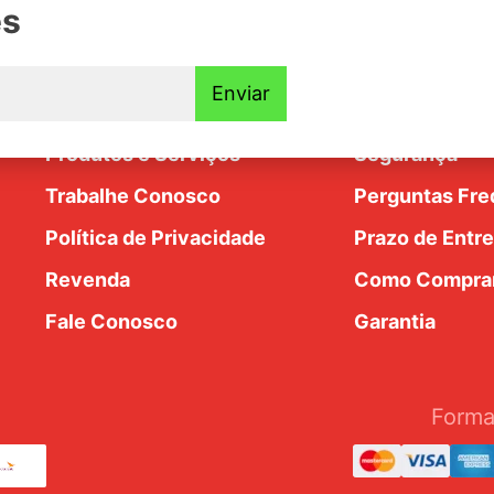
es
Institucional
Ajuda e Supo
Enviar
Nossa História
Trocas e Devo
dim
Produtos e Serviços
Segurança
Trabalhe Conosco
Perguntas Fre
Política de Privacidade
Prazo de Entr
Revenda
Como Compra
Fale Conosco
Garantia
Forma