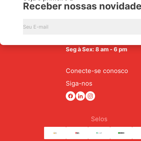
Receber nossas novidad
Av. Tarraf, 2570/2580 - Jar
Anice - CEP: 15.057-441
Seg à Sex: 8 am - 6 pm
Conecte-se conosco
Siga-nos
Selos