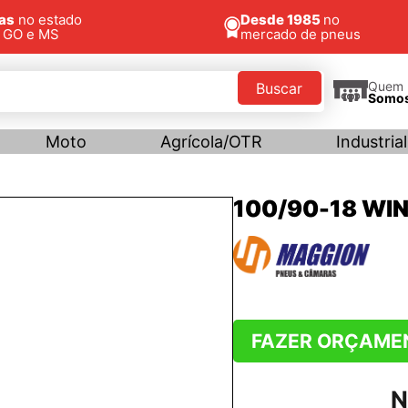
jas
no estado
Desde 1985
no
, GO e MS
mercado de pneus
Quem
Buscar
Somo
Moto
Agrícola/OTR
Industrial
100/90-18 WI
FAZER ORÇAME
N