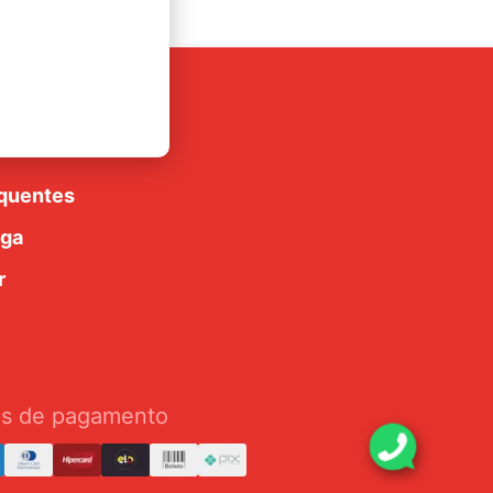
rte
luções
quentes
ega
r
s de pagamento