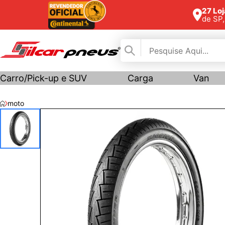
27 Lo
de SP
Carro/Pick-up e SUV
Carga
Van
moto