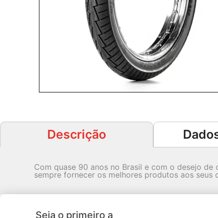
anceamento
bre sua condução com nosso
o de balanceamento de
ade. Desfrute de uma viagem
 estável.
a Mais
Descrição
Dados
Com quase 90 anos no Brasil e com o desejo de o
sempre fornecer os melhores produtos aos seus c
Seja o primeiro a