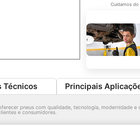
Cuidamos do s
Suspensão
Sinta o conforto e estabilidade ao
dirigir. Serviço especializado em
suspensão para uma experiência de
condução suave e segura.
Saiba Mais
 Técnicos
Principais Aplicaçõ
ferecer pneus com qualidade, tecnologia, modernidade e c
lientes e consumidores.