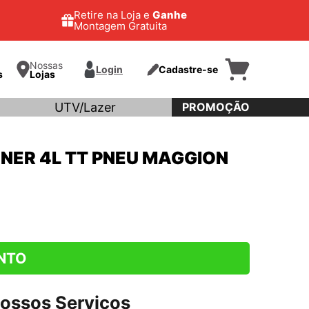
Retire na Loja e
Ganhe
Montagem Gratuita
Nossas
Login
Cadastre-se
s
Lojas
UTV/Lazer
PROMOÇÃO
NNER 4L TT PNEU MAGGION
NTO
ossos Serviços