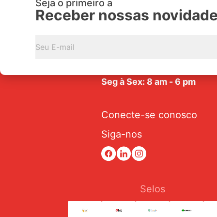
Seja o primeiro a
Receber nossas novidad
Av. Tarraf, 2570/2580 - Jar
Anice - CEP: 15.057-441
Seg à Sex: 8 am - 6 pm
Conecte-se conosco
Siga-nos
Selos