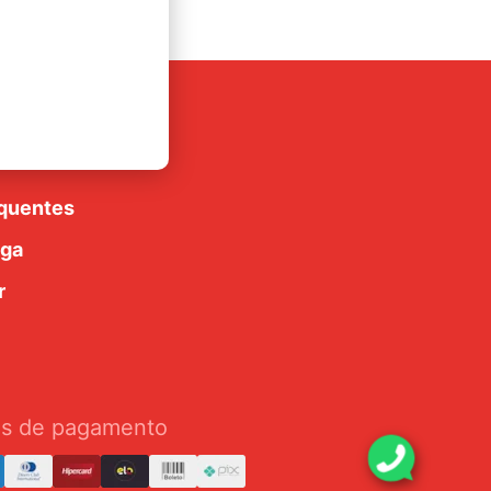
rte
luções
quentes
ega
r
s de pagamento