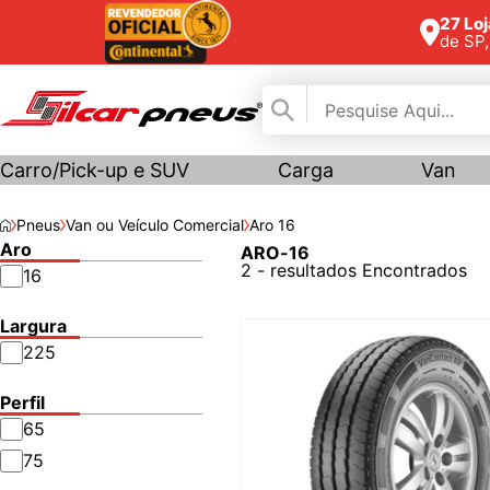
27 Lo
de SP
Carro/Pick-up e SUV
Carga
Van
Pneus
Van ou Veículo Comercial
Aro 16
Aro
ARO-16
2 - resultados Encontrados
16
Largura
225
Perfil
65
75