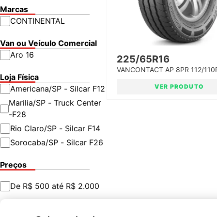
Marcas
CONTINENTAL
Van ou Veículo Comercial
Aro 16
225/65R16
VANCONTACT AP 8PR 112/110
Loja Física
PNEU CONTINENTAL
VER PRODUTO
Americana/SP - Silcar F12
Marilia/SP - Truck Center
-F28
Rio Claro/SP - Silcar F14
Sorocaba/SP - Silcar F26
Preços
De R$ 500 até R$ 2.000