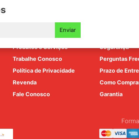
es
Institucional
Ajuda e Supo
Enviar
Nossa História
Trocas e Devo
dim
Produtos e Serviços
Segurança
Trabalhe Conosco
Perguntas Fre
Política de Privacidade
Prazo de Entr
Revenda
Como Compra
Fale Conosco
Garantia
Forma