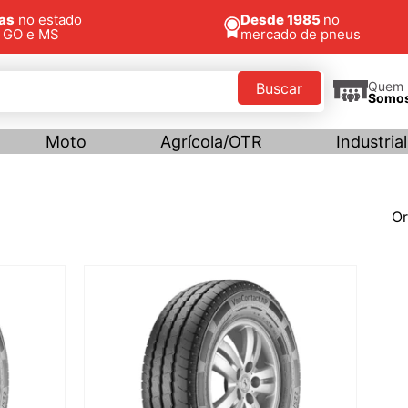
jas
no estado
Desde 1985
no
, GO e MS
mercado de pneus
Quem
Buscar
Somo
Moto
Agrícola/OTR
Industrial
Or