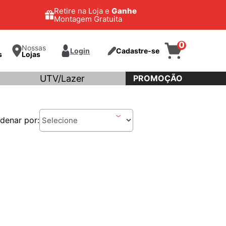
Retire na Loja e
Ganhe
Montagem Gratuita
0
Nossas
Login
Cadastre-se
s
Lojas
UTV/Lazer
PROMOÇÃO
denar por: