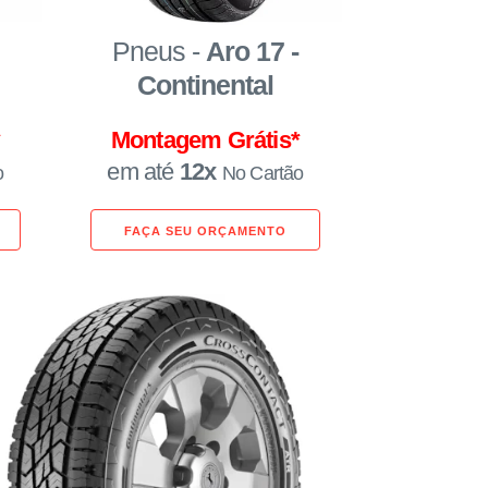
Pneus -
Aro 17 -
Continental
*
Montagem Grátis*
em até
12x
o
No Cartão
FAÇA SEU ORÇAMENTO