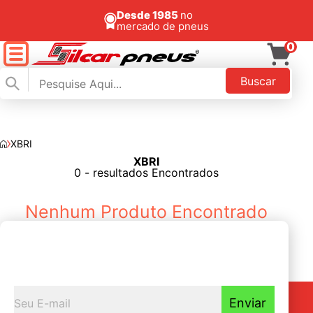
Desde 1985
no
mercado de pneus
0
Buscar
XBRI
XBRI
FILTAR
0 - resultados Encontrados
Nenhum Produto Encontrado
Seja o primeiro a
Receber nossas novidades
Enviar