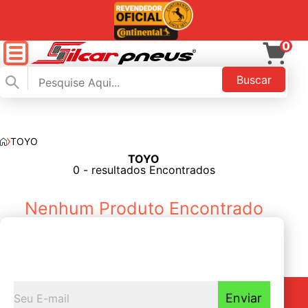
0
Buscar
TOYO
TOYO
FILTAR
0 - resultados Encontrados
Nenhum Produto Encontrado
Seja o primeiro a
Receber nossas novidades
Enviar