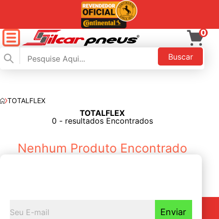
0
Buscar
TOTALFLEX
TOTALFLEX
FILTAR
0 - resultados Encontrados
Nenhum Produto Encontrado
Seja o primeiro a
Receber nossas novidades
Enviar