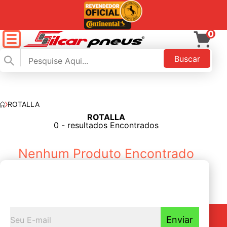
0
Buscar
ROTALLA
ROTALLA
FILTAR
0 - resultados Encontrados
Nenhum Produto Encontrado
Seja o primeiro a
Receber nossas novidades
Enviar