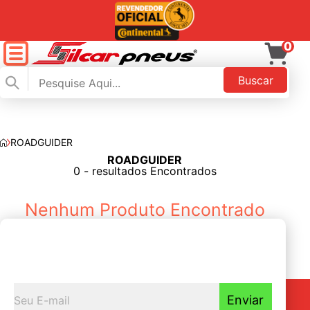
0
Buscar
ROADGUIDER
ROADGUIDER
FILTAR
0 - resultados Encontrados
Nenhum Produto Encontrado
Seja o primeiro a
Receber nossas novidades
Enviar