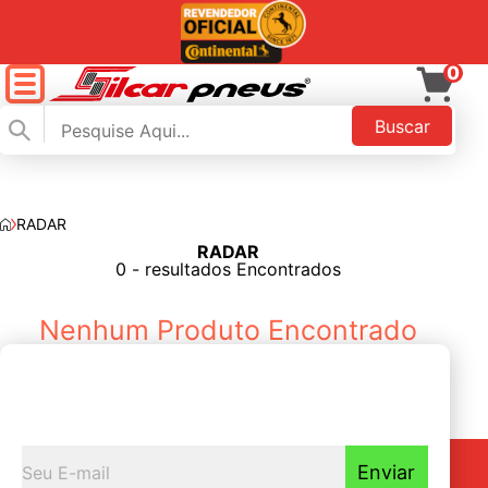
0
Buscar
RADAR
RADAR
FILTAR
0 - resultados Encontrados
Nenhum Produto Encontrado
Seja o primeiro a
Receber nossas novidades
Enviar