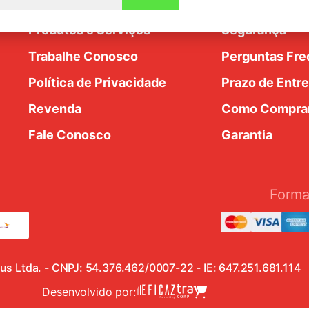
Nossa História
Trocas e Devo
dim
Produtos e Serviços
Segurança
Trabalhe Conosco
Perguntas Fre
Política de Privacidade
Prazo de Entr
Revenda
Como Compra
Fale Conosco
Garantia
Forma
eus Ltda. - CNPJ: 54.376.462/0007-22 - IE: 647.251.681.114
Desenvolvido por: