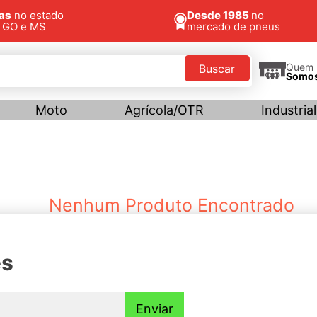
jas
no estado
Desde 1985
no
, GO e MS
mercado de pneus
Quem
Buscar
Somo
Moto
Agrícola/OTR
Industrial
Nenhum Produto Encontrado
es
Institucional
Ajuda e Supo
Enviar