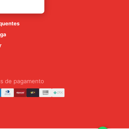
luções
quentes
ega
r
s de pagamento