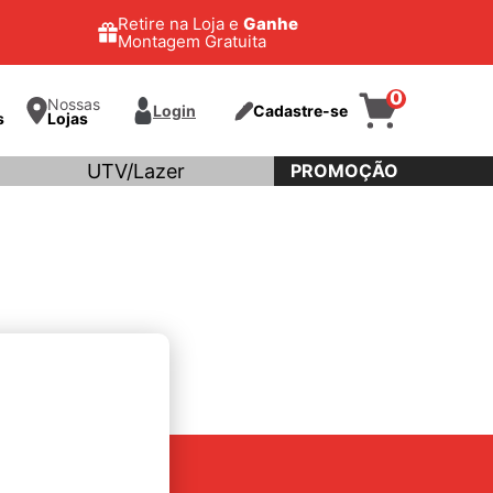
Retire na Loja e
Ganhe
Montagem Gratuita
0
Nossas
Login
Cadastre-se
s
Lojas
UTV/Lazer
PROMOÇÃO
rte