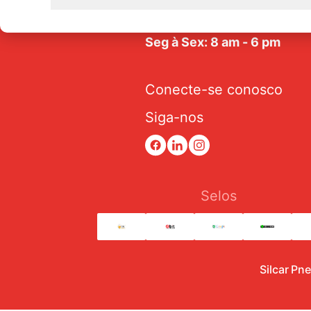
Av. Tarraf, 2570/2580 - Jar
Anice - CEP: 15.057-441
Seg à Sex: 8 am - 6 pm
Conecte-se conosco
Siga-nos
Selos
Silcar Pn