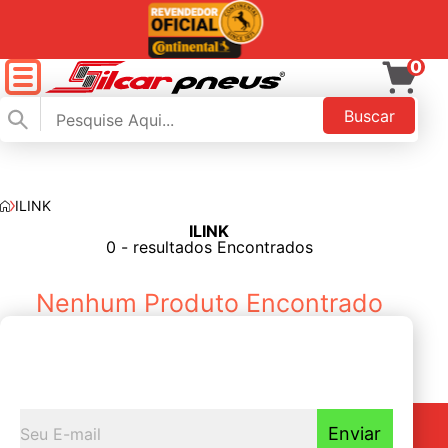
27 Lojas
no estad
de SP, GO e MS
0
Buscar
ILINK
ILINK
FILTAR
0 - resultados Encontrados
Nenhum Produto Encontrado
Seja o primeiro a
Receber nossas novidades
Enviar