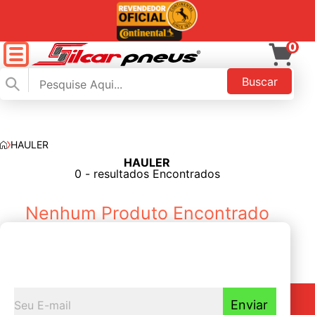
0
Buscar
HAULER
HAULER
FILTAR
0 - resultados Encontrados
Nenhum Produto Encontrado
Seja o primeiro a
Receber nossas novidades
Enviar