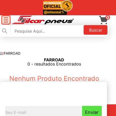
0
Buscar
FARROAD
FARROAD
FILTAR
0 - resultados Encontrados
Nenhum Produto Encontrado
Seja o primeiro a
Receber nossas novidades
Enviar