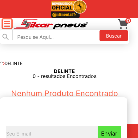
0
Buscar
DELINTE
DELINTE
FILTAR
0 - resultados Encontrados
Nenhum Produto Encontrado
Seja o primeiro a
Receber nossas novidades
Enviar