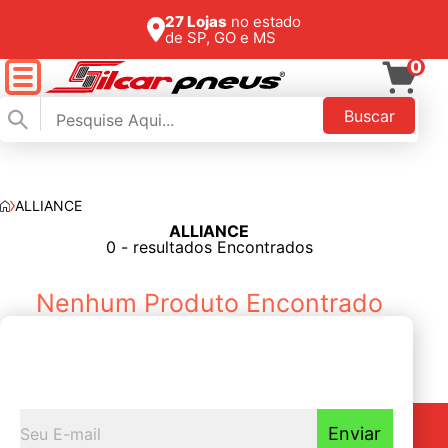
27 Lojas
no estado
de SP, GO e MS
0
Buscar
ALLIANCE
ALLIANCE
FILTAR
0 - resultados Encontrados
Nenhum Produto Encontrado
Seja o primeiro a
Receber nossas novidades
Enviar