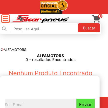
0
Buscar
ALFAMOTORS
ALFAMOTORS
FILTAR
0 - resultados Encontrados
Nenhum Produto Encontrado
Seja o primeiro a
Receber nossas novidades
Enviar