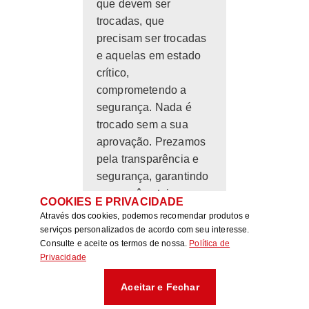
que devem ser
trocadas, que
precisam ser trocadas
e aquelas em estado
crítico,
comprometendo a
segurança. Nada é
trocado sem a sua
aprovação. Prezamos
pela transparência e
segurança, garantindo
que você esteja
COOKIES E PRIVACIDADE
sempre ciente do
Através dos cookies, podemos recomendar produtos e
estado do seu veículo.
serviços personalizados de acordo com seu interesse.
Consulte e aceite os termos de nossa.
Política de
Privacidade
Aceitar e Fechar
• Feito o check list, eu
preciso fazer todo o