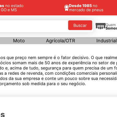
jas
no estado
Desde 1985
no
, GO e MS
mercado de pneus
Quem
Buscar
Somo
Moto
Agrícola/OTR
Industrial
os que preço nem sempre é o fator decisivo. O que realm
sócios somam mais de 50 anos de experiência no setor de 
do e, acima de tudo, segurança para quem precisa de um f
as a redes de revenda, com condições comerciais personal
ados da sua empresa e conte um pouco sobre sua necessid
 orçamento sob medida para o seu negócio.
es