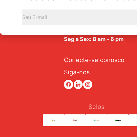
Av. Tarraf, 2570/2580 - Jar
Anice - CEP: 15.057-441
Seg à Sex: 8 am - 6 pm
Conecte-se conosco
Siga-nos
Selos