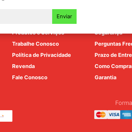
Institucional
Ajuda e Supo
Enviar
Nossa História
Trocas e Devo
dim
Produtos e Serviços
Segurança
Trabalhe Conosco
Perguntas Fre
Política de Privacidade
Prazo de Entr
Revenda
Como Compra
Fale Conosco
Garantia
Forma