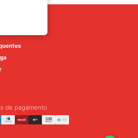
rte
luções
quentes
ega
r
s de pagamento