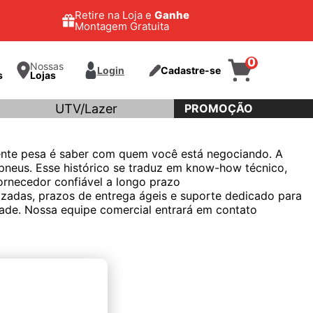
Retire na Loja e
Ganhe
Montagem Gratuita
0
Nossas
Login
Cadastre-se
s
Lojas
UTV/Lazer
PROMOÇÃO
ente pesa é saber com quem você está negociando. A
pneus. Esse histórico se traduz em know-how técnico,
ornecedor confiável a longo prazo
izadas, prazos de entrega ágeis e suporte dedicado para
ade. Nossa equipe comercial entrará em contato