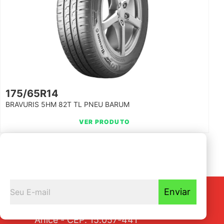
175/65R14
BRAVURIS 5HM 82T TL PNEU BARUM
VER PRODUTO
Seja o primeiro a
Receber nossas novidades
Enviar
Av. Tarraf, 2570/2580 - Jardim
Anice - CEP: 15.057-441