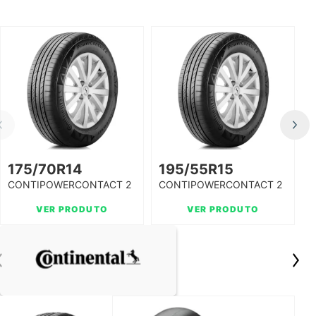
175/70R14
195/55R15
CONTIPOWERCONTACT 2
CONTIPOWERCONTACT 2
F
84T (SEM BORDA) TL
85H FR TL PNEU
M
PNEU CONTIN
VER PRODUTO
CONTINENTAL
VER PRODUTO