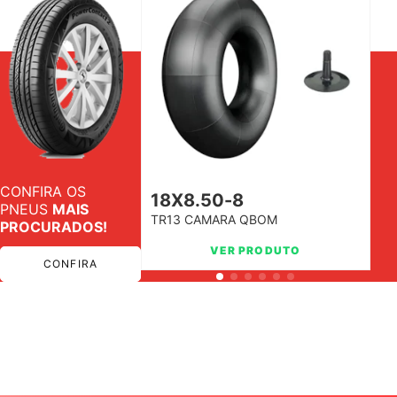
CONFIRA OS
18X8.50-8
PNEUS
MAIS
TR13 CAMARA QBOM
T
PROCURADOS!
(
VER PRODUTO
CONFIRA